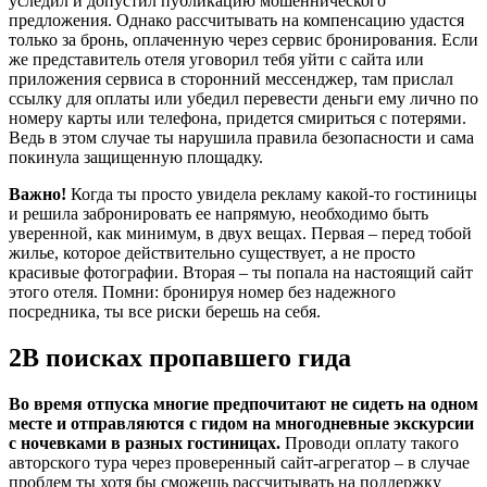
уследил и допустил публикацию мошеннического
предложения. Однако рассчитывать на компенсацию удастся
только за бронь, оплаченную через сервис бронирования. Если
же представитель отеля уговорил тебя уйти с сайта или
приложения сервиса в сторонний мессенджер, там прислал
ссылку для оплаты или убедил перевести деньги ему лично по
номеру карты или телефона, придется смириться с потерями.
Ведь в этом случае ты нарушила правила безопасности и сама
покинула защищенную площадку.
Важно!
Когда ты просто увидела рекламу какой-то гостиницы
и решила забронировать ее напрямую, необходимо быть
уверенной, как минимум, в двух вещах. Первая – перед тобой
жилье, которое действительно существует, а не просто
красивые фотографии. Вторая – ты попала на настоящий сайт
этого отеля. Помни: бронируя номер без надежного
посредника, ты все риски берешь на себя.
2
В поисках пропавшего гида
Во время отпуска многие предпочитают не сидеть на одном
месте и отправляются с гидом на многодневные экскурсии
с ночевками в разных гостиницах.
Проводи оплату такого
авторского тура через проверенный сайт-агрегатор – в случае
проблем ты хотя бы сможешь рассчитывать на поддержку