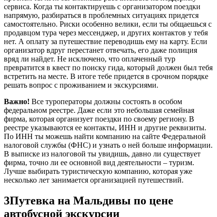
сервиса. Когда ты контактируешь с организатором поездки
напрямую, разбираться в проблемных ситуациях придется
самостоятельно. Риски особенно велики, если ты общаешься с
продавцом тура через мессенджер, и других контактов у тебя
нет. А оплату за путешествие переводишь ему на карту. Если
организатор вдруг перестанет отвечать, его даже полиция
вряд ли найдет. Не исключено, что оплаченный тур
превратится в квест по поиску гида, который должен был тебя
встретить на месте. В итоге тебе придется в срочном порядке
решать вопрос с проживанием и экскурсиями.
Важно!
Все туроператоры должны состоять в особом
федеральном реестре. Даже если это небольшая семейная
фирма, которая организует поездки по своему региону. В
реестре указываются ее контакты, ИНН и другие реквизиты.
По ИНН ты можешь найти компанию на сайте Федеральной
налоговой службы (ФНС) и узнать о ней больше информации.
В выписке из налоговой ты увидишь, давно ли существует
фирма, точно ли ее основной вид деятельности – туризм.
Лучше выбирать туристическую компанию, которая уже
несколько лет занимается организацией путешествий.
3
Путевка на Мальдивы по цене
автобусной экскурсии