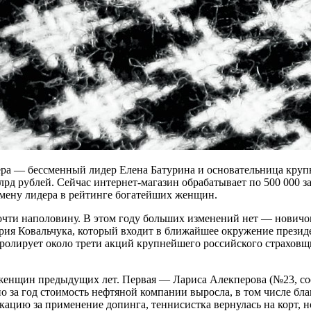
ра — бессменный лидер Елена Батурина и основательница крупне
млрд рублей. Сейчас интернет-магазин обрабатывает по 500 000 з
смену лидера в рейтинге богатейших женщин.
очти наполовину. В этом году больших изменений нет — новичок
Юрия Ковальчука, который входит в ближайшее окружение прези
ролирует около трети акций крупнейшего российского страховщ
 женщин предыдущих лет. Первая — Лариса Алекперова (№23, со
о за год стоимость нефтяной компании выросла, в том числе б
цию за применение допинга, теннисистка вернулась на корт, но 