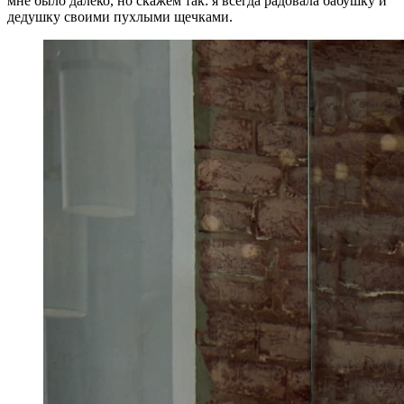
мне было далеко, но скажем так: я всегда радовала бабушку и
дедушку своими пухлыми щечками.