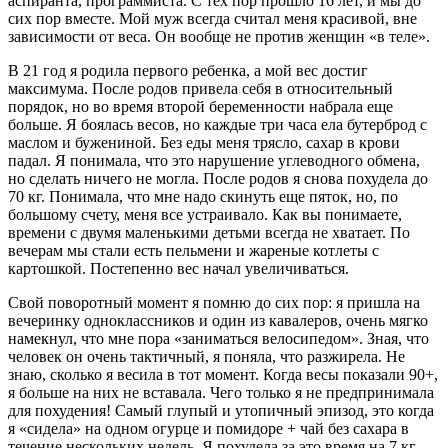
аспиранта, программиста. С тех пор прошло 16 лет, и мы до
сих пор вместе. Мой муж всегда считал меня красивой, вне
зависимости от веса. Он вообще не против женщин «в теле».
В 21 год я родила первого ребенка, а мой вес достиг
максимума. После родов привела себя в относительный
порядок, но во время второй беременности набрала еще
больше. Я боялась весов, но каждые три часа ела бутерброд с
маслом и бужениной. Без еды меня трясло, сахар в крови
падал. Я понимала, что это нарушение углеводного обмена,
но сделать ничего не могла. После родов я снова похудела до
70 кг. Понимала, что мне надо скинуть еще пяток, но, по
большому счету, меня все устраивало. Как вы понимаете,
времени с двумя маленькими детьми всегда не хватает. По
вечерам мы стали есть пельмени и жареные котлеты с
картошкой. Постепенно вес начал увеличиваться.
Свой поворотный момент я помню до сих пор: я пришла на
вечеринку одноклассников и один из кавалеров, очень мягко
намекнул, что мне пора «заниматься велосипедом». Зная, что
человек он очень тактичный, я поняла, что разжирела. Не
знаю, сколько я весила в тот момент. Когда весы показали 90+,
я больше на них не вставала. Чего только я не предпринимала
для похудения! Самый глупый и утопичный эпизод, это когда
я «сидела» на одном огурце и помидоре + чай без сахара в
течение нескольких недель. Я похудела за это время на 7 кг.