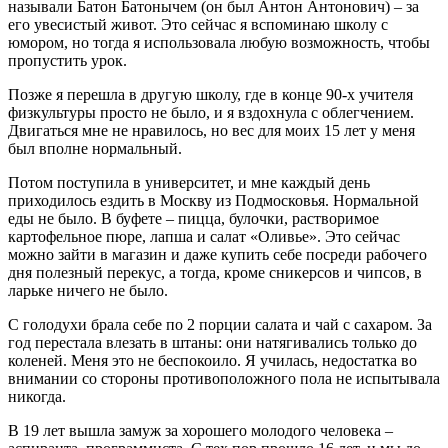
называли Батон Батонычем (он был Антон Антонович) – за
его увесистый живот. Это сейчас я вспоминаю школу с
юмором, но тогда я использовала любую возможность, чтобы
пропустить урок.
Позже я перешла в другую школу, где в конце 90-х учителя
физкультуры просто не было, и я вздохнула с облегчением.
Двигаться мне не нравилось, но вес для моих 15 лет у меня
был вполне нормальный.
Потом поступила в университет, и мне каждый день
приходилось ездить в Москву из Подмосковья. Нормальной
еды не было. В буфете – пицца, булочки, растворимое
картофельное пюре, лапша и салат «Оливье». Это сейчас
можно зайти в магазин и даже купить себе посреди рабочего
дня полезный перекус, а тогда, кроме сникерсов и чипсов, в
ларьке ничего не было.
С голодухи брала себе по 2 порции салата и чай с сахаром. За
год перестала влезать в штаны: они натягивались только до
коленей. Меня это не беспокоило. Я училась, недостатка во
внимании со стороны противоположного пола не испытывала
никогда.
В 19 лет вышла замуж за хорошего молодого человека –