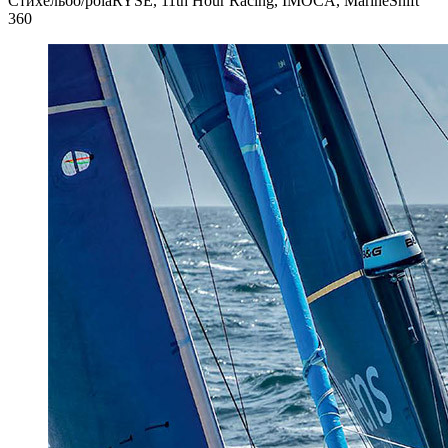
Стихельбо/polaRYSE, 11th Hour Racing, IMOCA, MarineShift
360