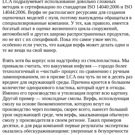
LCA подразумевает использование довольно сложных
методик и сертификацию по стандартам ISO 14040:2006 и ISO
14044:2006. Верфи не располагают ресурсами для создания
оценочных моделей с нуля, поэтому вынуждены обращаться в
специализированные компании. У тех, как правило, имеется
богатый опыт в оценке жизненного цикла сооружений,
автомобилей и других широко распространенных продуктов,
но не яхт с их спецификой. Пока это самое узкое место,
особенно если учесть, что каждая верфь может делать одни и
те же вещи на свой манер.
Взять хотя бы корпус или надстройку из стеклопластика. Мы
привыкли считать, что вакуумная инфузия — гораздо более
технологичный и «чистый» процесс по сравнению с ручным
ламинированием, но в призме LCA она чуть ли не в десять раз
вреднее для окружающей среды. Причина кроется в большом
количестве одноразового пластика, который идет в отходы.
Именно его производство и утилизация портят всю картину.
Другой пример — эпоксидные смолы. Верфь, использующая
смолу на основе биокомпонентов, которую везут на
производство через полмира, скорее всего, нанесет больший
урон окружающей среде, чем верфь, заказывающая обычную
смолу у производителя в своем регионе. Таких примеров
десятки, и для ряда компаний первые результаты экспертизы
оказались обескураживающими: уверенные в безупречности