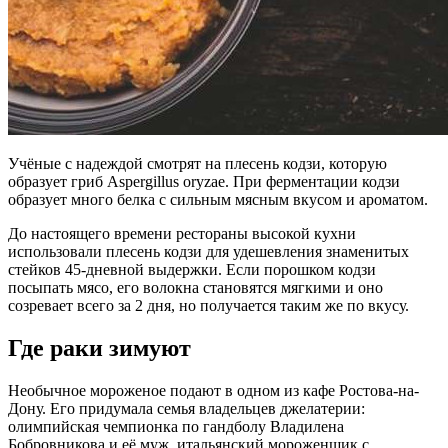
Учёные с надеждой смотрят на плесень кодзи, которую
образует гриб Aspergillus oryzae. При ферментации кодзи
образует много белка с сильным мясным вкусом и ароматом.
До настоящего времени рестораны высокой кухни
использовали плесень кодзи для удешевления знаменитых
стейков 45-дневной выдержки. Если порошком кодзи
посыпать мясо, его волокна становятся мягкими и оно
созревает всего за 2 дня, но получается таким же по вкусу.
Где раки зимуют
Необычное мороженое подают в одном из кафе Ростова-на-
Дону. Его придумала семья владельцев джелатерии:
олимпийская чемпионка по гандболу Владилена
Бобровникова и её муж, итальянский мороженщик с