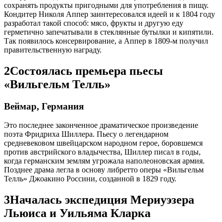
сохранять продукты пригодными для употребления в пищу.
Кондитер Николя Аппер заинтересовался идеей и к 1804 году
разработал такой способ: мясо, фрукты и другую еду
герметично запечатывали в стеклянные бутылки и кипятили.
Так появилось консервирование, а Аппер в 1809-м получил
правительственную награду.
2
Состоялась премьера пьесы
«Вильгельм Телль»
Веймар, Германия
Это последнее законченное драматическое произведение
поэта Фридриха Шиллера. Пьесу о легендарном
средневековом швейцарском народном герое, боровшемся
против австрийского владычества, Шиллер писал в годы,
когда германским землям угрожала наполеоновская армия.
Позднее драма легла в основу либретто оперы «Вильгельм
Телль» Джоакино Россини, созданной в 1829 году.
3
Началась экспедиция Мериуэзера
Льюиса и Уильяма Кларка