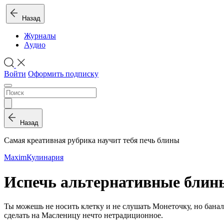
Назад
Журналы
Аудио
Войти
Оформить подписку
Назад
Самая креативная рубрика научит тебя печь блины
Maxim
Кулинария
Испечь альтернативные блин
Ты можешь не носить клетку и не слушать Монеточку, но банал
сделать на Масленицу нечто нетрадиционное.