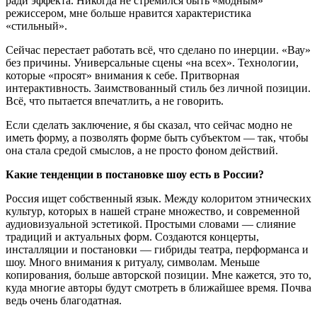
ради эффекта. Никогда не стремился быть «модным»
режиссером, мне больше нравится характеристика
«стильный».
Сейчас перестает работать всё, что сделано по инерции. «Вау»
без причины. Универсальные сцены «на всех». Технологии,
которые «просят» внимания к себе. Притворная
интерактивность. Заимствованный стиль без личной позиции.
Всё, что пытается впечатлить, а не говорить.
Если сделать заключение, я бы сказал, что сейчас модно не
иметь форму, а позволять форме быть субъектом — так, чтобы
она стала средой смыслов, а не просто фоном действий.
Какие тенденции в постановке шоу есть в России?
Россия ищет собственный язык. Между колоритом этнических
культур, которых в нашей стране множество, и современной
аудиовизуальной эстетикой. Простыми словами — слияние
традиций и актуальных форм. Создаются концерты,
инсталляции и постановки — гибриды театра, перформанса и
шоу. Много внимания к ритуалу, символам. Меньше
копирования, больше авторской позиции. Мне кажется, это то,
куда многие авторы будут смотреть в ближайшее время. Почва
ведь очень благодатная.