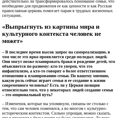
действительно ли трансформировалось понимание семьи, что
необходимо для продвижения ее как ценности и как Русская
православная церковь помогает парам в трудных жизненных
ситуациях.
«Выпрыгнуть из картины мира и
культурного контекста человек не
может»
– В последнее время высок запрос на самореализацию, в
том числе это ярко проявляется среди молодых людей.
Они могут позже планировать браки и рождение детей, что
объясняется по-разному: кто-то уверен, что это
инфантилизм, а кто-то говорит о более ответственном
отношении к планированию семьи. По вашему мнению,
какую роль сейчас играет семья и ее создание в жизни
современного человека? Есть ли у Церкви позиция
относительно того, что у некоторых людей создание семьи
– это опциональный путь?
– Изменения, которые вы упомянули, связаны не столько с
тем, что сам человек поменялся, а во многом с культурно-
историческим контекстом. Сильно упрощая, можно сказать,
что в прошлом у брака почти не было альтернатив. До того