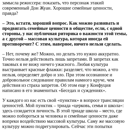
замысла режиссера: показать, что персонаж этакий
современный Дон Жуан. Хорошие семейные ценности,
правда?
– Это, кстати, хороший вопрос. Как можно развивать и
продвигать семейные ценности в обществе, если, с одной
стороны, у нас публичная риторика о важности этой темы,
а с другой – массовая культура, которая иногда ей
противоречит? С этим, наверное, ничего нельзя сделать.
– Нет, почему же? Можно, но делать это нужно аккуратно.
Точно нельзя действовать лишь запретами. В запретах как
таковых я не вижу ничего ужасного. Любая культура
выстраивает красные флажки: разделяет, что можно, а что
нельзя, определяет добро и зло. При этом осознанное и
добровольное следование правилам намного круче, чем
действия из страха запретов. Об этом еще у Конфуция
написано в его знаменитых «Беседах и суждениях».
У каждого из нас есть свой «пунктик» в вопросе трансляции
ценностей. Мой пунктик – триада «церковь, семья и школа»:
здесь созидается личность. В этой триаде школа – место, где
можно побороться за человека и семейные ценности даже
вопреки воздействию массовой культуры. Саму же массовую
культуру можно подрегулировать. Сейчас эти попытки