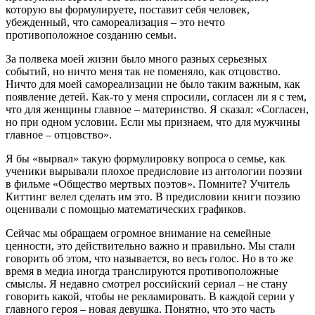
которую вы формулируете, поставит себя человек,
убежденный, что самореализация – это нечто
противоположное созданию семьи.
За полвека моей жизни было много разных серьезных
событий, но ничто меня так не поменяло, как отцовство.
Ничто для моей самореализации не было таким важным, как
появление детей. Как-то у меня спросили, согласен ли я с тем,
что для женщины главное – материнство. Я сказал: «Согласен,
но при одном условии. Если мы признаем, что для мужчины
главное – отцовство».
Я бы «вырвал» такую формулировку вопроса о семье, как
ученики вырывали плохое предисловие из антологии поэзии
в фильме «Общество мертвых поэтов». Помните? Учитель
Киттинг велел сделать им это. В предисловии книги поэзию
оценивали с помощью математических графиков.
Сейчас мы обращаем огромное внимание на семейные
ценности, это действительно важно и правильно. Мы стали
говорить об этом, что называется, во весь голос. Но в то же
время в медиа иногда транслируются противоположные
смыслы. Я недавно смотрел российский сериал – не стану
говорить какой, чтобы не рекламировать. В каждой серии у
главного героя – новая девушка. Понятно, что это часть