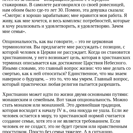
стажировки. В самолете разговорился со своей ровесницей,
нам обоим было где-то лет 30. Помню, эта девушка сказала:
«Смотри: я хорошо зарабатываю; мне нравится моя работа. Я
живу, как мне хочется, и весь комплекс потребностей, которые
я хочу реализовать и удовлетворить, я удовлетворяю. Зачем
мне семья».
Опциональность, как вы говорите, – это не церковная
терминология. Вы предлагаете мне рассуждать с позиции, с
которой человек в Церкви не рассуждает. Когда он становится
христианином, у него возникает цель, которая в христианских
терминах описывается как достижение Царствия Небесного.
Иными словами, это главный вопрос жизни: что мне делать со
смертью, как к ней относиться? Единственное, что мы знаем
наверное о будущем, – это то, что мы умрем. Главный вопрос,
который практически любая религия пытается разрешить.
Христианин может идти по жизни двумя основными путями:
монашеским и семейным. Вот такая опциональность. Можно
стать монахом или монахиней. Это древнейшая традиция,
которая восходит к началу IV в., она никуда не ушла. Если же
человек остается в миру, то христианской нормой считается
создание семьи, хотя это и не является требованием. Если
человек ее не создаст, это не будет грехом или нравственным
проступком. Просто без семьи тяжелее. А в ситуацию,