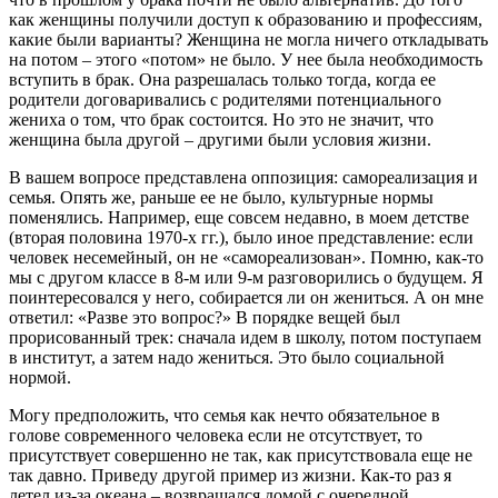
как женщины получили доступ к образованию и профессиям,
какие были варианты? Женщина не могла ничего откладывать
на потом – этого «потом» не было. У нее была необходимость
вступить в брак. Она разрешалась только тогда, когда ее
родители договаривались с родителями потенциального
жениха о том, что брак состоится. Но это не значит, что
женщина была другой – другими были условия жизни.
В вашем вопросе представлена оппозиция: самореализация и
семья. Опять же, раньше ее не было, культурные нормы
поменялись. Например, еще совсем недавно, в моем детстве
(вторая половина 1970-х гг.), было иное представление: если
человек несемейный, он не «самореализован». Помню, как-то
мы с другом классе в 8-м или 9-м разговорились о будущем. Я
поинтересовался у него, собирается ли он жениться. А он мне
ответил: «Разве это вопрос?» В порядке вещей был
прорисованный трек: сначала идем в школу, потом поступаем
в институт, а затем надо жениться. Это было социальной
нормой.
Могу предположить, что семья как нечто обязательное в
голове современного человека если не отсутствует, то
присутствует совершенно не так, как присутствовала еще не
так давно. Приведу другой пример из жизни. Как-то раз я
летел из-за океана – возвращался домой с очередной