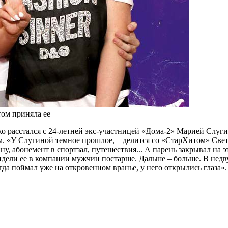
том приняла ее
ко расстался с 24-летней экс-участницей «Дома-2» Марией Слуги
. «У Слугиной темное прошлое, – делится со «СтарХитом» Свет
у, абонемент в спортзал, путешествия... А парень закрывал на 
идели ее в компании мужчин постарше. Дальше – больше. В недв
да поймал уже на откровенном вранье, у него открылись глаза».