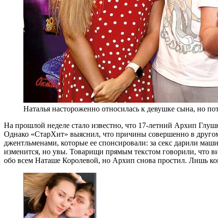
Наталья настороженно относилась к девушке сына, но по
Н
а прошлой неделе стало известно, что 17-летний Архип Глуш
Однако «СтарХит» выяснил, что причины совершенно в другом
джентльменами, которые ее спонсировали: за секс дарили машин
изменится, но увы. Товарищи прямым текстом говорили, что в
обо всем Наташе Королевой, но Архип снова простил. Лишь ког