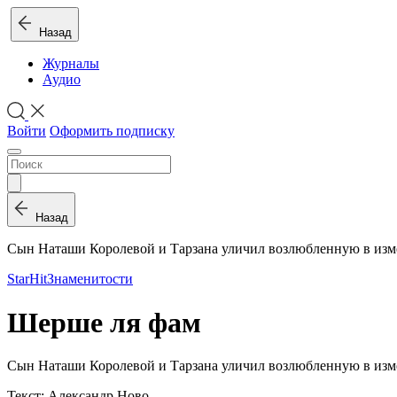
Назад
Журналы
Аудио
Войти
Оформить подписку
Назад
Сын Наташи Королевой и Тарзана уличил возлюбленную в изм
StarHit
Знаменитости
Шерше ля фам
Сын Наташи Королевой и Тарзана уличил возлюбленную в изм
Текст: Александр Ново