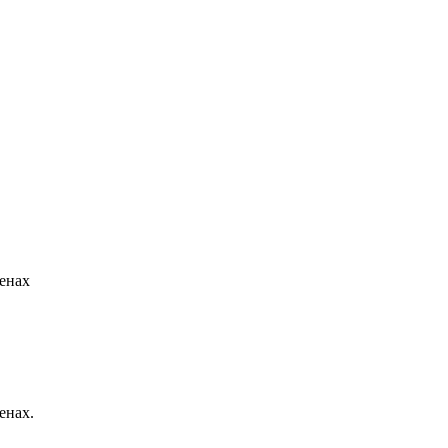
енах
енах.