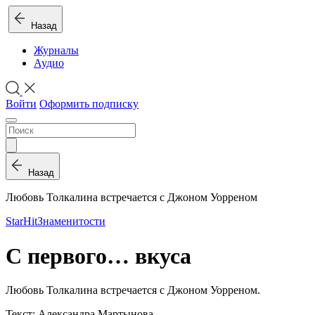
Назад
Журналы
Аудио
Войти
Оформить подписку
Назад
Любовь Толкалина встречается с Джоном Уорреном
StarHit
Знаменитости
С первого… вкуса
Любовь Толкалина встречается с Джоном Уорреном.
Текст: Александра Мартынова