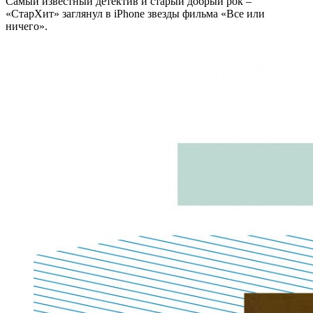
Самый известный детектив и старый добрый рок –
«СтарХит» заглянул в iPhone звезды фильма «Все или
ничего».