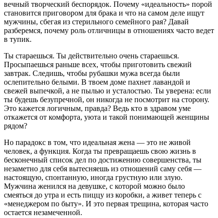
вечный творческий беспорядок. Почему «идеальность» порой
становится приговором для брака и что на самом деле ищут
мужчины, сбегая из стерильного семейного рая? Давай
разберемся, почему роль отличницы в отношениях часто ведет
в тупик.
Ты стараешься. Ты действительно очень стараешься.
Просыпаешься раньше всех, чтобы приготовить свежий
завтрак. Следишь, чтобы рубашки мужа всегда были
ослепительно белыми. В твоем доме пахнет лавандой и
свежей выпечкой, а не пылью и усталостью. Ты уверена: если
ты будешь безупречной, он никогда не посмотрит на сторону.
Это кажется логичным, правда? Ведь кто в здравом уме
откажется от комфорта, уюта и такой понимающей женщины
рядом?
Но парадокс в том, что идеальная жена — это не живой
человек, а функция. Когда ты превращаешь свою жизнь в
бесконечный список дел по достижению совершенства, ты
незаметно для себя вытесняешь из отношений саму себя —
настоящую, спонтанную, иногда грустную или злую.
Мужчина женился на девушке, с которой можно было
смеяться до утра и есть пиццу из коробки, а живет теперь с
«менеджером по быту». И это первая трещина, которая часто
остается незамеченной.