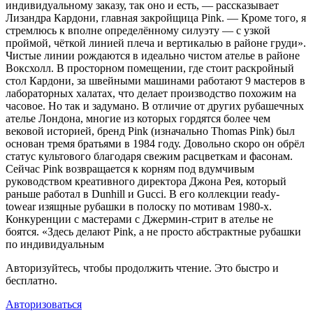
индивидуальному заказу, так оно и есть, — рассказывает
Лизандра Кардони, главная закройщица Pink. — Кроме того, я
стремлюсь к вполне определённому силуэту — с узкой
проймой, чёткой линией плеча и вертикалью в районе груди».
Чистые линии рождаются в идеально чистом ателье в районе
Воксхолл. В просторном помещении, где стоит раскройный
стол Кардони, за швейными машинами работают 9 мастеров в
лабораторных халатах, что делает производство похожим на
часовое. Но так и задумано. В отличие от других рубашечных
ателье Лондона, многие из которых гордятся более чем
вековой историей, бренд Pink (изначально Thomas Pink) был
основан тремя братьями в 1984 году. Довольно скоро он обрёл
статус культового благодаря свежим расцветкам и фасонам.
Сейчас Pink возвращается к корням под вдумчивым
руководством креативного директора Джона Рея, который
раньше работал в Dunhill и Gucci. В его коллекции ready-
towear изящные рубашки в полоску по мотивам 1980-х.
Конкуренции с мастерами с Джермин-стрит в ателье не
боятся. «Здесь делают Pink, а не просто абстрактные рубашки
по индивидуальным
Авторизуйтесь, чтобы продолжить чтение. Это быстро и
бесплатно.
Авторизоваться