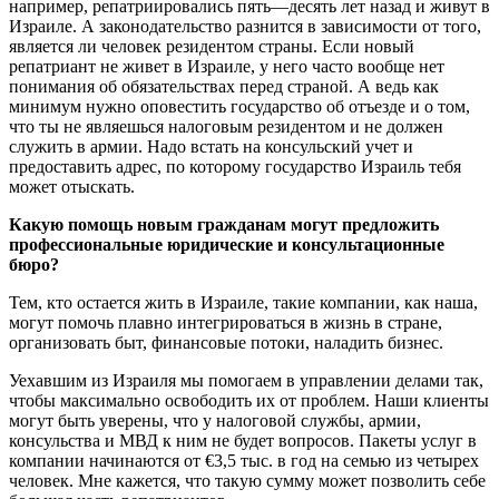
например, репатриировались пять—десять лет назад и живут в
Израиле. А законодательство разнится в зависимости от того,
является ли человек резидентом страны. Если новый
репатриант не живет в Израиле, у него часто вообще нет
понимания об обязательствах перед страной. А ведь как
минимум нужно оповестить государство об отъезде и о том,
что ты не являешься налоговым резидентом и не должен
служить в армии. Надо встать на консульский учет и
предоставить адрес, по которому государство Израиль тебя
может отыскать.
Какую помощь новым гражданам могут предложить
профессиональные юридические и консультационные
бюро?
Тем, кто остается жить в Израиле, такие компании, как наша,
могут помочь плавно интегрироваться в жизнь в стране,
организовать быт, финансовые потоки, наладить бизнес.
Уехавшим из Израиля мы помогаем в управлении делами так,
чтобы максимально освободить их от проблем. Наши клиенты
могут быть уверены, что у налоговой службы, армии,
консульства и МВД к ним не будет вопросов. Пакеты услуг в
компании начинаются от €3,5 тыс. в год на семью из четырех
человек. Мне кажется, что такую сумму может позволить себе