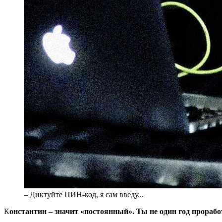
– Диктуйте ПИН-код, я сам введу...
К
онстантин – значит «постоянный». Ты не один год прораб