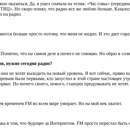
жно оказаться. Да, я ушел сначала на телик: «Час совы» (передач
ТВЦ». Но скоро понял, что радио все же люблю больше. Казалось
о на радио.
авится больше просто потому, что меня не видно. И это дает гор
 Понятно, что на самом деле я ничего не снимаю. Но образ в со
ов, нужно сегодня радио?
они не хотят выходить на новый уровень. Я вот сейчас, прямо н
евым были первыми, кто запустил в этой стране настоящее утр
рмат. Но ничего своего, нового, станции придумывать не хотят.
м временем FM во всем мире умирает. Но на мой век хватит.
ка в том, что будущее за Интернетом. FM просто перестал быть