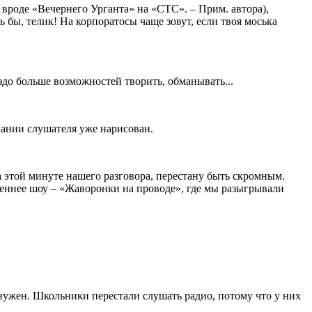
а вроде «Вечернего Урганта» на «СТС». – Прим. автора),
 бы, телик! На корпоратосы чаще зовут, если твоя моська
аздо больше возможностей творить, обманывать...
знании слушателя уже нарисован.
а этой минуте нашего разговора, перестану быть скромным.
еннее шоу – «Жаворонки на проводе», где мы разыгрывали
 нужен. Школьники перестали слушать радио, потому что у них