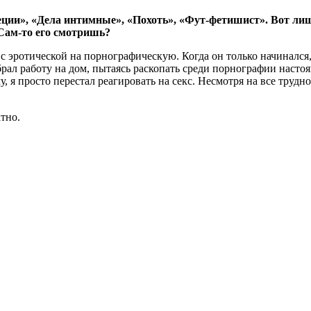
еции», «Дела интимные», «Похоть», «Фут-фетишист». Вот ли
 Сам-то его смотришь?
ь с эротической на порнографическую. Когда он только начинался
 брал работу на дом, пытаясь раскопать среди порнографии наст
я просто перестал реагировать на секс. Несмотря на все труднос
тно.