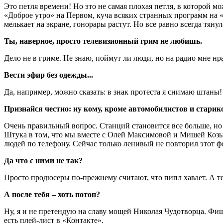
Это петля времени! Но это не самая плохая петля, в которой мо
«Доброе утро» на Первом, куча всяких странных программ на «
мелькает на экране, гонорары растут. Но все равно всегда тянул
Ты, наверное, просто телевизионный грим не любишь.
Дело не в гриме. Не знаю, поймут ли люди, но на радио мне нр
Вести эфир без одежды...
Да, например, можно сказать: в знак протеста я снимаю штаны!
Признайся честно: ну кому, кроме автомобилистов и старик
Очень правильный вопрос. Станций становится все больше, но 
Штука в том, что мы вместе с Олей Максимовой и Мишей Козыр
людей по телефону. Сейчас только ленивый не повторил этот фо
Да что с ними не так?
Просто продюсеры по-прежнему считают, что пипл хавает. А те
А после тебя – хоть потоп?
Ну, я и не претендую на славу мощей Николая Чудотворца. Фиш
есть плей-лист в «Контакте».