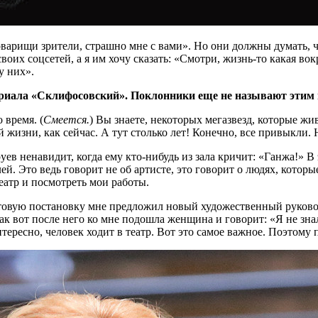
оварищи зрители, страшно мне с вами». Но они должны думать, ч
своих соцсетей, а я им хочу сказать: «Смотри, жизнь-то какая 
у них».
сериала «Склифосовский». Поклонники еще не называют этим
 время. (
Смеется.
) Вы знаете, некоторых мегазвезд, которые жи
 жизни, как сейчас. А тут столько лет! Конечно, все привыкли. 
уев ненавидит, когда ему кто-нибудь из зала кричит: «Ганжа!» В
 Это ведь говорит не об артисте, это говорит о людях, которые,
еатр и посмотреть мои работы.
 готовую постановку мне предложил новый художественный руков
ак вот после него ко мне подошла женщина и говорит: «Я не знал
нтересно, человек ходит в театр. Вот это самое важное. Поэтому