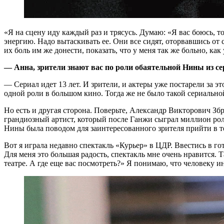
«Я
на сцену иду каждый раз и трясусь. Думаю: «Я вас боюсь, т
энергию. Надо вытаскивать ее. Они все сидят, оторвавшись от 
их боль им же донести, показать, что у меня так же больно, как 
— Анна, зрители знают вас по роли обаятельной Нины из 
— Сериал идет 13 лет. И зрители, и актеры уже постарели за это
одной роли в большом кино. Тогда же не было такой сериальной
Но есть и другая сторона. Поверьте, Александр Викторович Збр
грандиозный артист, который после Ганжи сыграл миллион ролей.
Нины была поводом для заинтересованного зрителя прийти в т
Вот я играла недавно спектакль «Курьер» в ЦДР. Ввестись в
Для меня это большая радость, спектакль мне очень нравится. Т
театре. А где еще вас посмотреть?» Я понимаю, что человеку и