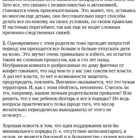
Зато все, что связано с независимостью и автономией,
становится очень привлекательным. Это значит, что, оставаясь
во многом еще детьми, они бессознательно ищут способы
делать все по-новому, на своих условиях, по своим правилам.
И частенько перегибают, так как еще не видят сложных
причинно-следственных связей.
2.
Одновременно с этим родители тоже проходят непростой
период: им приходится все больше и больше отпускать дитя
на волю. Это звучит очень тривиально и избито, но остается
таким же сложным процессом, как и сто лет назад.
Неубранная комната и разбросанные по дому фантики от
конфет означают, что над чем-то у вас уже совсем нет власти.
А раз нет власти, то нет и возможности защитить,
предупредить, повлиять. Внезапно оказывается, что это чужая
территория. И, как с этим обойтись, непонятно. Считать ли
это, например, вашим личным родительским провалом? Или
решить, что у вас ребенок-бунтарь и все в порядке? Но ведь
вопросы практического толка (вроде того, что мусор
желательно периодически выкидывать) от этого не
исчезнут…
Хорошая новость в том, что идея поддержания хотя бы
минимального порядка (т. е. отсутствие антисанитарии), в
целом, не является бредовой и в большинстве случаев вполне