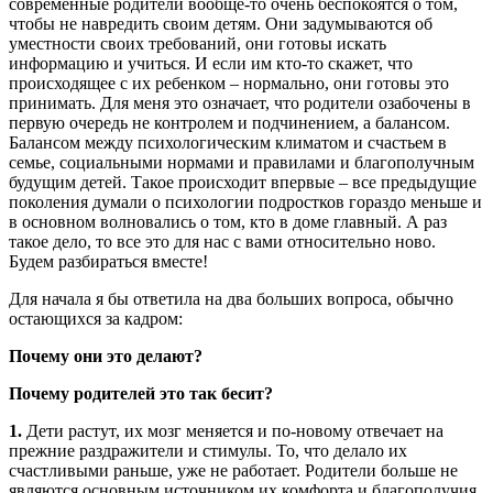
современные родители вообще-то очень беспокоятся о том,
чтобы не навредить своим детям. Они задумываются об
уместности своих требований, они готовы искать
информацию и учиться. И если им кто-то скажет, что
происходящее с их ребенком – нормально, они готовы это
принимать. Для меня это означает, что родители озабочены в
первую очередь не контролем и подчинением, а балансом.
Балансом между психологическим климатом и счастьем в
семье, социальными нормами и правилами и благополучным
будущим детей. Такое происходит впервые – все предыдущие
поколения думали о психологии подростков гораздо меньше и
в основном волновались о том, кто в доме главный. А раз
такое дело, то все это для нас с вами относительно ново.
Будем разбираться вместе!
Для начала я бы ответила на два больших вопроса, обычно
остающихся за кадром:
Почему они это делают?
Почему родителей это так бесит?
1.
Дети растут, их мозг меняется и по-новому отвечает на
прежние раздражители и стимулы. То, что делало их
счастливыми раньше, уже не работает. Родители больше не
являются основным источником их комфорта и благополучия.