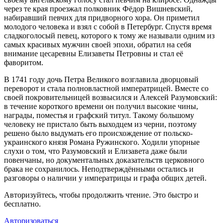
через те края проезжал полковник Фёдор Вишневский,
набиравший певчих для придворного хора. Он приметил
молодого человека и взял с собой в Петербург. Спустя время
сладкоголосый певец, которого к тому же называли одним из
самых красивых мужчин своей эпохи, обратил на себя
внимание цесаревны Елизаветы Петровны и стал её
фаворитом.
В 1741 году дочь Петра Великого возглавила дворцовый
переворот и стала полновластной императрицей. Вместе со
своей покровительницей возвысился и Алексей Разумовский:
в течение короткого времени он получил высокие чины,
награды, поместья и графский титул. Такому большому
человеку не пристало быть выходцем из черни, поэтому
решено было выдумать его происхождение от польско-
украинского князя Романа Ружинского. Ходили упорные
слухи о том, что Разумовский и Елизавета даже были
повенчаны, но документальных доказательств церковного
брака не сохранилось. Неподтверждёнными остались и
разговоры о наличии у императрицы и графа общих детей.
Авторизуйтесь, чтобы продолжить чтение. Это быстро и
бесплатно.
Авторизоваться