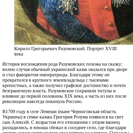
Кирилл Григорьевич Разумовский. Портрет XVIII
века
И
стория восхождения рода Разумовских похожа на сказку:
волею случая обычный украинский казак оказался при дворе
и стал фаворитом императрицы. Благодаря этому он
превратился в крупного землевладельца с тысячами
крепостных, а также получил графское достоинство и почти
безграничную власть. Разумовские сохраняли титулы и
влияние до первой половины XIX века, а часть из них после
революции навсегда покинула Россию.
В1709 году в селе Лемеши (ныне Черниговская область
Украины) в семье казака Григория Розума появился на свет
сын Алексей. С возрастом его отношения с отцом вконец
разладились, и юноша сбежал в соседнее село, где благодаря
своему ангельскому голосу стал певчим на клиросе. Однажды