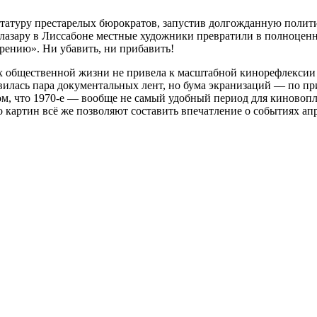
ктатуру престарелых бюрократов, запустив долгожданную поли
алазару в Лиссабоне местные художники превратили в полноцен
рению». Ни убавить, ни прибавить!
рах общественной жизни не привела к масштабной кинорефлекси
оявилась пара документальных лент, но бума экранизаций — по 
 том, что 1970-е — вообще не самый удобный период для кинов
 картин всё же позволяют составить впечатление о событиях апр