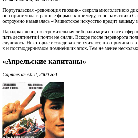
П
ортугальская «революция гвоздик» свергла многолетнюю ди
она принимала странные формы: к примеру, снос памятника С
остроумно называлась «Фашистское искусство вредит вашему з
Парадоксально, но стремительная либерализация во всех сфе
пять десятилетий почти не сняли. Вскоре после переворота п
случилось. Некоторые исследователи считают, что причина в
х и постмодернизмом позднейших эпох. Тем не менее несколько
«Апрельские капитаны»
Capitães de Abril, 2000 год