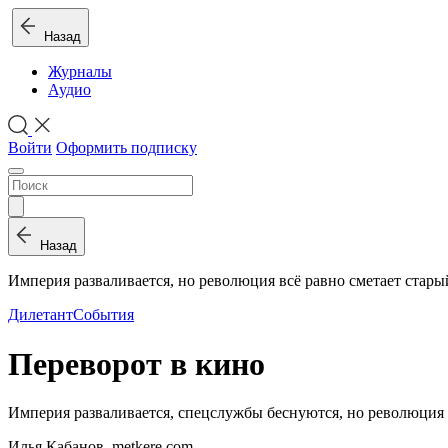
Назад
Журналы
Аудио
Войти
Оформить подписку
Назад
Империя разваливается, но революция всё равно сметает стар
Дилетант
События
Переворот в кино
Империя разваливается, спецслужбы беснуются, но революция 
Илья Кабанов, metkere.com